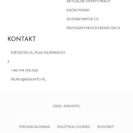
AKTUALNE OFERTY PRACY
KĄCIK PORAD
ZOSTAW SWOJE CV
PRZYJAZNY PROCES REKRUTACJI
KONTAKT
RZESZÓW, UL. PLAC KILIŃSKIEGO
2
+48 794 796 328
BIURO@ASSUNTO.PL
2026 - ASSUNTO.
NIP: 8133713915 REGON: 363567760 KRS: 0000598572
STRONA GŁÓWNA
POLITYKA COOKIES
KONTAKT