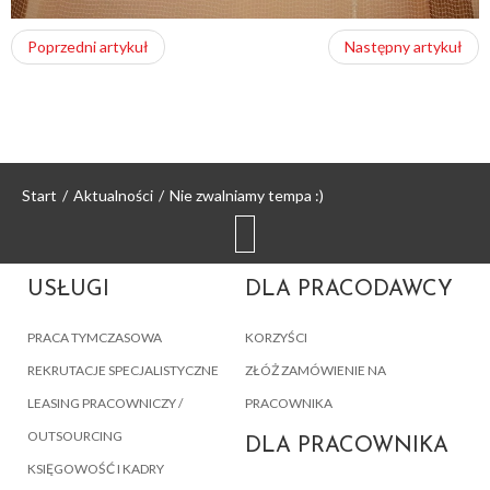
Poprzedni artykuł
Następny artykuł
Start
/
Aktualności
/
Nie zwalniamy tempa :)
USŁUGI
DLA PRACODAWCY
PRACA TYMCZASOWA
KORZYŚCI
REKRUTACJE SPECJALISTYCZNE
ZŁÓŻ ZAMÓWIENIE NA
LEASING PRACOWNICZY /
PRACOWNIKA
OUTSOURCING
DLA PRACOWNIKA
KSIĘGOWOŚĆ I KADRY